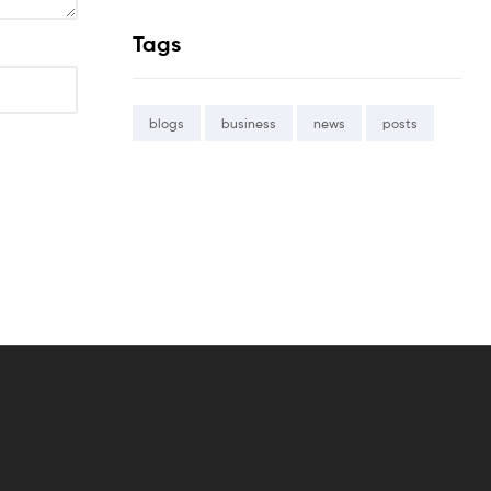
Tags
blogs
business
news
posts