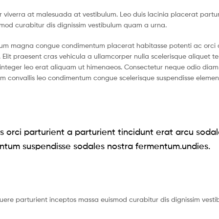
tur viverra at malesuada at vestibulum. Leo duis lacinia placerat partu
smod curabitur dis dignissim vestibulum quam a urna.
ntum magna congue condimentum placerat habitasse potenti ac orci 
 Elit praesent cras vehicula a ullamcorper nulla scelerisque aliquet 
nteger leo erat aliquam ut himenaeos. Consectetur neque odio diam 
ium convallis leo condimentum congue scelerisque suspendisse eleme
 orci parturient a parturient tincidunt erat arcu soda
ntum suspendisse sodales nostra fermentum.undies.
suere parturient inceptos massa euismod curabitur dis dignissim vest