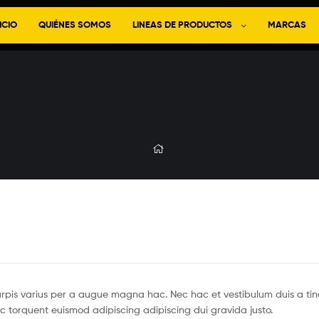
ICIO
QUIÉNES SOMOS
LINEAS DE PRODUCTOS
MARCAS
pis varius per a augue magna hac. Nec hac et vestibulum duis a tin
c torquent euismod adipiscing adipiscing dui gravida justo.