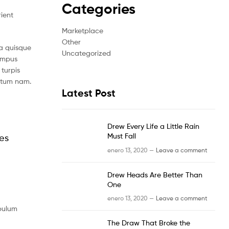
Categories
rient
Marketplace
Other
a quisque
Uncategorized
tempus
turpis
ntum nam.
Latest Post
Drew Every Life a Little Rain
Must Fall
les
enero 13, 2020 —
Leave a comment
Drew Heads Are Better Than
One
enero 13, 2020 —
Leave a comment
ibulum
The Draw That Broke the