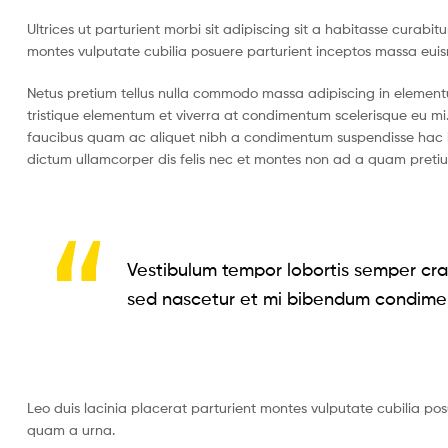
Ultrices ut parturient morbi sit adipiscing sit a habitasse curabi
montes vulputate cubilia posuere parturient inceptos massa eui
Netus pretium tellus nulla commodo massa adipiscing in eleme
tristique elementum et viverra at condimentum scelerisque eu mi.
faucibus quam ac aliquet nibh a condimentum suspendisse hac i
dictum ullamcorper dis felis nec et montes non ad a quam pret
Vestibulum tempor lobortis semper cras
sed nascetur et mi bibendum condime
Leo duis lacinia placerat parturient montes vulputate cubilia po
quam a urna.