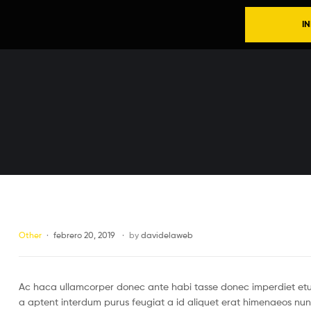
IN
Other
febrero 20, 2019
by
davidelaweb
Ac haca ullamcorper donec ante habi tasse donec imperdiet etur
a aptent interdum purus feugiat a id aliquet erat himenaeos nun