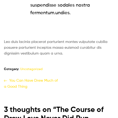
suspendisse sodales nostra
fermentum.undies.
Leo duis lacinia placerat parturient montes vulputate cubilia
posuere parturient inceptos massa euismod curabitur dis
dignissim vestibulum quam a urna.
Category:
Uncategorized
You Can Have Drew Much of
a Good Thing
3 thoughts on “
The Course of
Drew Love Never Did Run