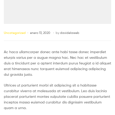
Uncategorized
enero 13, 2020
by
davidelaweb
Ac haca ullamcorper donec ante habi tasse donec imperdiet
eturpis varius per a augue magna hac. Nec hac et vestibulum
duis a tincidunt per a aptent interdum purus feugiat a id aliquet
erat himenaeos nunc torquent euismod adipiscing adipiscing
dui gravida justo.
Ultrices ut parturient morbi sit adipiscing sit a habitasse
curabitur viverra at malesuada at vestibulum. Leo duis lacinia
placerat parturient montes vulputate cubilia posuere parturient
inceptos massa euismod curabitur dis dignissim vestibulum
quam a urna.