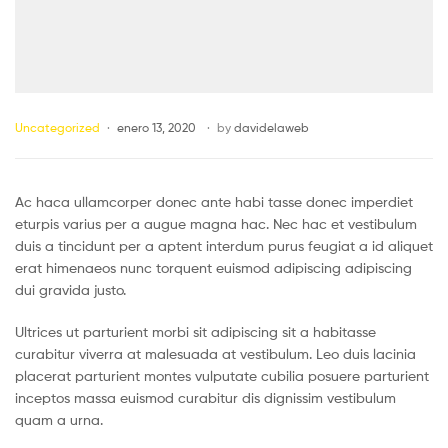
Uncategorized
enero 13, 2020
by
davidelaweb
Ac haca ullamcorper donec ante habi tasse donec imperdiet
eturpis varius per a augue magna hac. Nec hac et vestibulum
duis a tincidunt per a aptent interdum purus feugiat a id aliquet
erat himenaeos nunc torquent euismod adipiscing adipiscing
dui gravida justo.
Ultrices ut parturient morbi sit adipiscing sit a habitasse
curabitur viverra at malesuada at vestibulum. Leo duis lacinia
placerat parturient montes vulputate cubilia posuere parturient
inceptos massa euismod curabitur dis dignissim vestibulum
quam a urna.