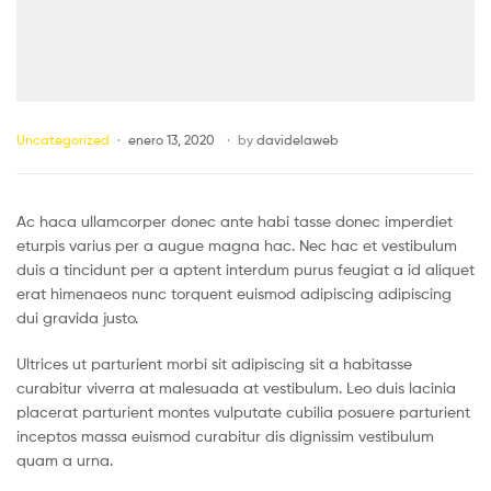
Uncategorized
enero 13, 2020
by
davidelaweb
Ac haca ullamcorper donec ante habi tasse donec imperdiet
eturpis varius per a augue magna hac. Nec hac et vestibulum
duis a tincidunt per a aptent interdum purus feugiat a id aliquet
erat himenaeos nunc torquent euismod adipiscing adipiscing
dui gravida justo.
Ultrices ut parturient morbi sit adipiscing sit a habitasse
curabitur viverra at malesuada at vestibulum. Leo duis lacinia
placerat parturient montes vulputate cubilia posuere parturient
inceptos massa euismod curabitur dis dignissim vestibulum
quam a urna.