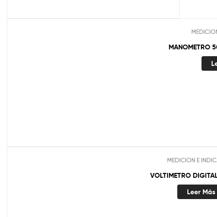
MEDICIO
MANOMETRO 50
L
MEDICION E INDI
VOLTIMETRO DIGITAL
Leer Más