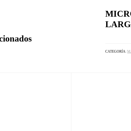
MICR
LARG
acionados
CATEGORÍA:
M