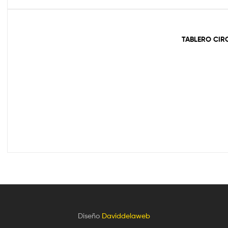
TABLERO CIR
Diseño
Daviddelaweb