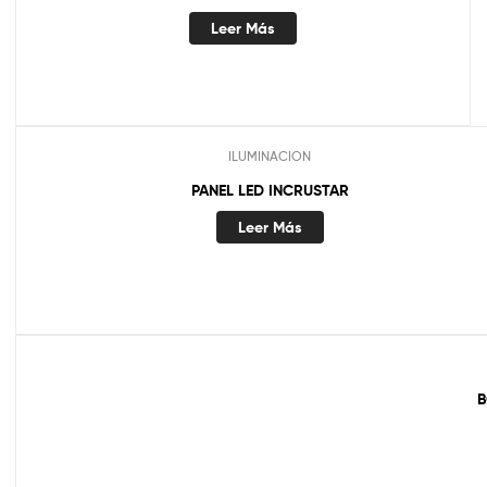
Leer Más
ILUMINACION
PANEL LED INCRUSTAR
Leer Más
B