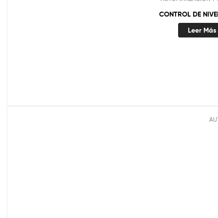
CONTROL DE NIVE
Leer Más
AU