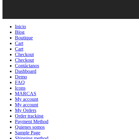
Inicio
Blog
Boutique
Cart
Cart
Checkout
Checkout
Contáctanos
Dashboard
Demo
FAQ
Icons
MARCAS
My account
My account
My Orders
Order tracking
Payment Method
Quienes somos
Sample Page
Shipping method