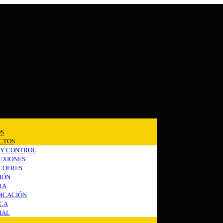
OS
CTOS
 Y CONTROL
EXIONES
 COFRES
IÓN
RA
DICACIÓN
CA
IAL