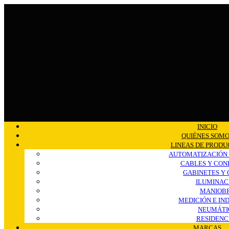
INICIO
QUIÉNES SOM
LINEAS DE PRODU
AUTOMATIZACIÓN
CABLES Y CON
GABINETES Y
ILUMINAC
MANIOB
MEDICIÓN E IN
NEUMÁTI
RESIDENC
MARCAS