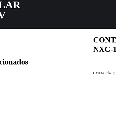
LAR
0V
CONT
NXC-1
acionados
CATEGORÍA:
M