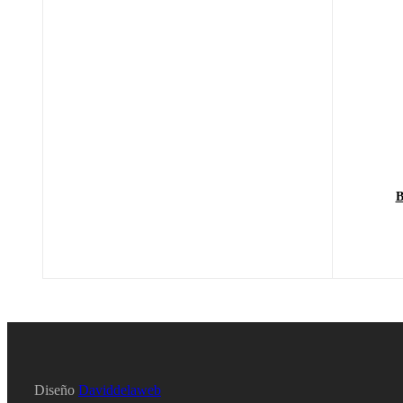
B
Diseño
Daviddelaweb