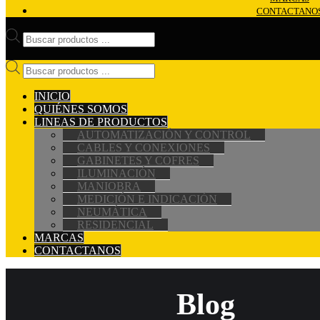
CONTACTANO
Búsqueda
de
productos
Búsqueda
de
productos
INICIO
QUIÉNES SOMOS
LINEAS DE PRODUCTOS
AUTOMATIZACIÓN Y CONTROL
CABLES Y CONEXIONES
GABINETES Y COFRES
ILUMINACIÓN
MANIOBRA
MEDICIÓN E INDICACIÓN
NEUMÁTICA
RESIDENCIAL
MARCAS
CONTACTANOS
Blog